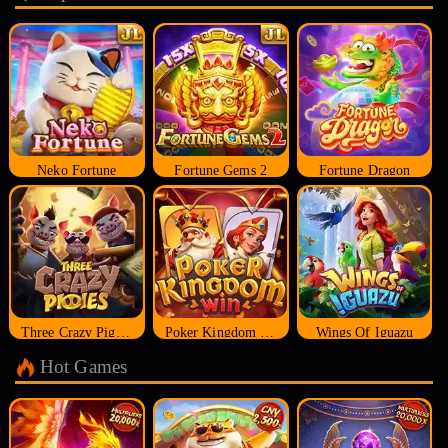
Neko Fortune
Fortune Gems 2
Fortune Dragon
Three Crazy Piggies
Poker Kingdom Win
Wings Of Iguazu
Hot Games