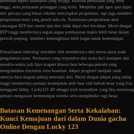
kelebihan seperti keamanan yang terjaga, kwalitas permainan yang lebih
tinggi, serta pelayanan pelanggan yang kritis. Menjelma jadi agen spin dapat
dari percaya yang bukan sekedar menyiapkan pergachaan, tapi juga memberi
pengalaman main yang penuh suka ria. Keutamaan pengetahuan akan
rancangan RTP dari mesin spin dari tidak dapat dari lewatkan. Mesin dengan
RTP tinggi memberinya angan-angan pembayaran makin lebih besar dalam
periode panjang, memberi kemungkinan lebih bagus untuk kemenangan.
Pemanfaatan tehnologi mutakhir oleh memberinya dari mensi anyar pada
pengalaman main. Permainan yang responsive dan nyata dari manapun dan
sewaktu-waktu jadi daya magnet khusus buat beberapa pemain yang
mengidamkan elastisitas serta keasikan. Jekpot progresif menjadi salah
satunya daya magnet paling menonjol dari. Mesin dengan jekpot yang cukup
tinggi memberinya pemain kesempatan unik buat raih hadiah besar yang bisa
mengganti hidup. Lucky123 4D sebagai trick termashyur yang bisa menolong
pemain mengawasi kemenangan mereka serta menghindar rugi besar.
Batasan Kemenangan Serta Kekalahan:
Kunci Kemajuan dari dalam Dunia gacha
Online Dengan Lucky 123