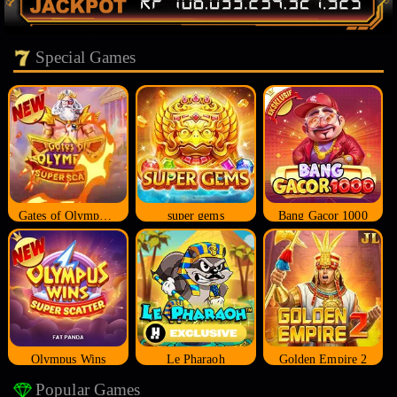
Special Games
Gates of Olympus Super Scatter
super gems
Bang Gacor 1000
Olympus Wins
Le Pharaoh
Golden Empire 2
Popular Games