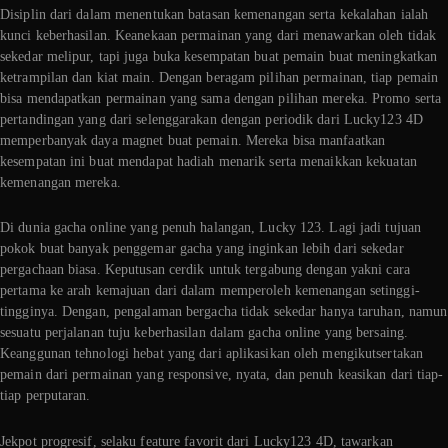
Disiplin dari dalam menentukan batasan kemenangan serta kekalahan ialah
kunci keberhasilan. Keanekaan permainan yang dari menawarkan oleh tidak
sekedar melipur, tapi juga buka kesempatan buat pemain buat meningkatkan
ketrampilan dan kiat main. Dengan beragam pilihan permainan, tiap pemain
bisa mendapatkan permainan yang sama dengan pilihan mereka. Promo serta
pertandingan yang dari selenggarakan dengan periodik dari Lucky123 4D
memperbanyak daya magnet buat pemain. Mereka bisa manfaatkan
kesempatan ini buat mendapat hadiah menarik serta menaikkan kekuatan
kemenangan mereka.
Di dunia gacha online yang penuh halangan, Lucky 123. Lagi jadi tujuan
pokok buat banyak penggemar gacha yang inginkan lebih dari sekedar
pergachaan biasa. Keputusan cerdik untuk tergabung dengan yakni cara
pertama ke arah kemajuan dari dalam memperoleh kemenangan setinggi-
tingginya. Dengan, pengalaman bergacha tidak sekedar hanya taruhan, namun
sesuatu perjalanan tuju keberhasilan dalam gacha online yang bersaing.
Keanggunan tehnologi hebat yang dari aplikasikan oleh mengikutsertakan
pemain dari permainan yang responsive, nyata, dan penuh keasikan dari tiap-
tiap perputaran.
Jekpot progresif, selaku feature favorit dari Lucky123 4D, tawarkan