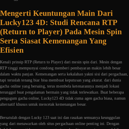
Mengerti Keuntungan Main Dari
Lucky123 4D: Studi Rencana RTP
(Return to Player) Pada Mesin Spin
Serta Siasat Kemenangan Yang
Efisien
Kenali prinsip RTP (Return to Player) dari mesin spin dari. Mesin dengan
RTP tinggi mempunyai condong memberi pembayaran makin lebih besar
dalam waktu panjan. Kemenangan serta kekalahan yakni sisi dari pergachaan,
tapi teruslah tenang biar bisa membuat keputusan yang akurat. dari dunia
gacha online yang bersaing, terus membela ketenarannya menjadi lokasi
terunggul buat pengalaman bermain yang tidak terlewatkan. Buat beberapa
pengagum gacha online, Lucky123 4D tidak cuma agen gacha biasa, namun
alternatif khusus untuk mencetak kemenangan besar.
Bersatulah dengan Lucky 123 saat ini dan rasakan semuanya keunggulan
yang dari menawarkan oleh situs pergachaan online penting ini. Dengan