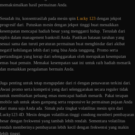
memaksimalkan hasil permainan Anda.
Sesudah itu, konsentrasilah pada mesin spin
Lucky 123
dengan jekpot
progresif dari. Putuskan mesin dengan jekpot tinggi buat menaikkan
kesempatan mencapai hadiah besar yang mengganti hidup. Teruslah dari
siplin dalam management bankroll Anda. Pastikan batasan taruhan yang
sesuai sama dan turuti peraturan permainan buat menghindar dari akibat
negatif kehilangan lebih dari yang bisa Anda tanggung. Promo serta
pertandingan yang kerap dari selenggarakan oleh merupakan kesempatan
emas buat pemain. Memakai kesempatan saat ini untuk raih hadiah menarik
dan menaikkan pengalaman bermain Anda.
Juga penting untuk tetap mengupdate dari ri dengan penawaran terkini dari.
Awasi promo serta kompetisi yang dari selenggarakan secara reguler tidak
untuk membiarkan peluang emas mencapai hadiah menarik. Pakai terapan
mobile sah untuk akses gampang serta responsive ke permainan pujaan Anda
dari mana saja Anda ada. Simak pula tingkat volatilitas mesin spin dari
Lucky123 4D. Mesin dengan volatilitas tinggi condong memberi pembayaran
besar dengan frekwensi yang tambah lebih rendah. Sementara volatilitas
rendah memberinya pembayaran lebih kecil dengan frekwensi yang makin
lebih tinggi.