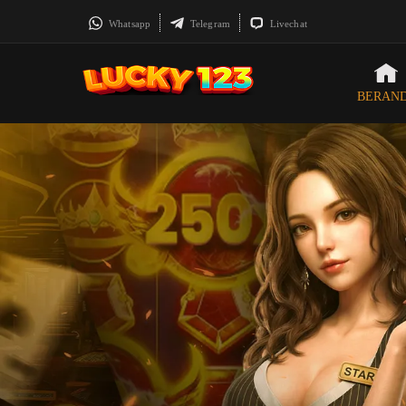
Whatsapp
Telegram
Livechat
BERAN