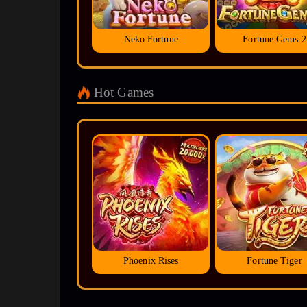
Neko Fortune
Fortune Gems 2
Hot Games
Phoenix Rises
Fortune Tiger