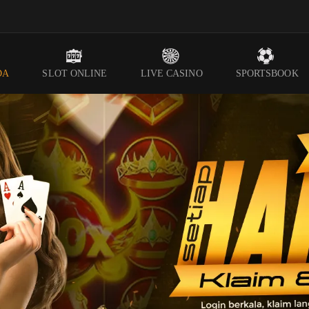
DA
SLOT ONLINE
LIVE CASINO
SPORTSBOOK