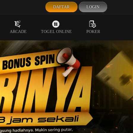
DAFTAR
LOGIN
ARCADE
TOGEL ONLINE
POKER