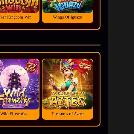
oker Kingdom Win
Wings Of Iguazu
Wild Fireworks
Treasures of Aztec