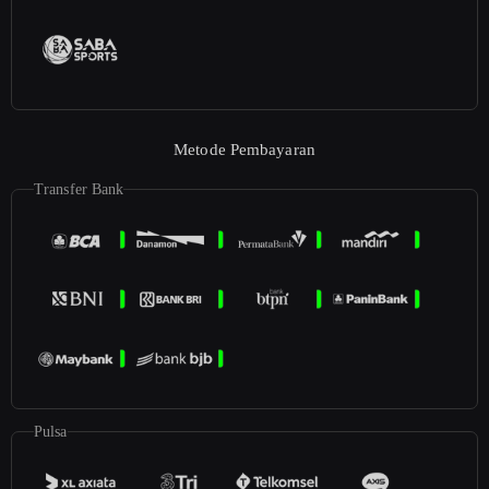
Metode Pembayaran
Transfer Bank
Pulsa