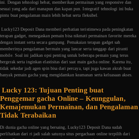
ini. Dengan tehnologi hebat, memberikan permainan yang responsive dan
sesuai yang ada dari manapun dan kapan pun. Integratif tehnologi ini buka
pintu buat pengalaman main lebih hebat serta fleksibel.
Lucky123 Deposit Dana memberi perhatian teristimewa pada peningkatan
terapan gadget, menegaskan pemain bisa nikmati permainan favorite mereka
dengan instant serta secara gampang. Pemakaian terapan gadget sah
memberinya pengalaman bermain yang lancar serta tanggap dari piranti
mobile. Soal ini jadikan opsi penting untuk beberapa pemain yang terus
bergerak serta inginkan elastisitas dari saat main gacha online. Karena itu,
tidak sekedar jadi agen spin bisa dari percaya, tapi juga kawan akrab buat
banyak pemain gacha yang mengidamkan keamanan serta keluasaan akses.
Lucky 123: Tujuan Penting buat
Penggemar gacha Online – Keunggulan,
Kemajemukan Permainan, dan Pengalaman
Tidak Terabaikan
Di dunia gacha online yang bersaing, Lucky123 Deposit Dana sudah
perlihatkan dari ri jadi salah satunya situs pergachaan online terpilih dari