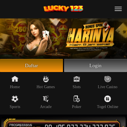
Beranda
Slot Online
Live Casino
Sportsbook
Arcade
Togel Online
Daftar
Login
Poker
Whatsapp
Home
Hot Games
Slots
Live Casino
Telegram
Sports
Arcade
Poker
Togel Online
Livechat