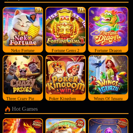
Neko Fortune
Fortune Gems 2
Fortune Dragon
Three Crazy Piggies
Poker Kingdom Win
Wings Of Iguazu
Hot Games