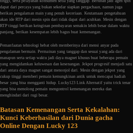
tinggi, serta pelayanan konsumen setia yang tanggap. Berubah jadi agen spin
dapat dari percaya yang bukan sekedar siapkan pergachaan, namun juga
berikan pengalaman main yang penuh keceriaan. Keutamaan pengetahuan
akan ide RTP dari mesin spin dari tidak dapat dari acuhkan. Mesin dengan
RTP tinggi berikan keinginan pembayaran semakin lebih besar dalam waktu
panjang, berikan kesempatan lebih bagus buat kemenangan.
Pemanfaatan tehnologi hebat oleh memberinya dari mensi anyar pada
pengalaman bermain. Permainan yang tanggap dan sesuai yang ada dari
manapun serta setiap waktu jadi daya magnet khusus buat beberapa pemain
yang mengidamkan keluwesan dan kesenangan. Jekpot progresif menjadi satu
dari antara daya magnet sangat menonjol dari. Mesin dengan jekpot yang
cukup tinggi memberi pemain kemungkinan antik untuk mencapai hadiah
besar yang bisa mengganti hidup. Lucky123 Link Alternatif yaitu trick tenar
yang bisa menolong pemain mengontrol kemenangan mereka dan
menghindari dari rugi besar.
Batasan Kemenangan Serta Kekalahan:
Kunci Keberhasilan dari Dunia gacha
Online Dengan Lucky 123