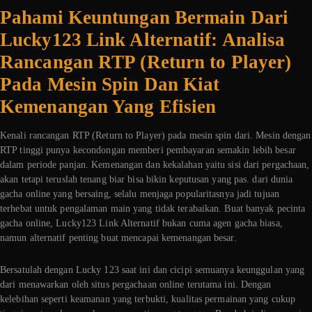
Pahami Keuntungan Bermain Dari
Lucky123 Link Alternatif: Analisa
Rancangan RTP (Return to Player)
Pada Mesin Spin Dan Kiat
Kemenangan Yang Efisien
Kenali rancangan RTP (Return to Player) pada mesin spin dari. Mesin dengan
RTP tinggi punya kecondongan memberi pembayaran semakin lebih besar
dalam periode panjan. Kemenangan dan kekalahan yaitu sisi dari pergachaan,
akan tetapi teruslah tenang biar bisa bikin keputusan yang pas. dari dunia
gacha online yang bersaing, selalu menjaga popularitasnya jadi tujuan
terhebat untuk pengalaman main yang tidak terabaikan. Buat banyak pecinta
gacha online, Lucky123 Link Alternatif bukan cuma agen gacha biasa,
namun alternatif penting buat mencapai kemenangan besar.
Bersatulah dengan Lucky 123 saat ini dan cicipi semuanya keunggulan yang
dari menawarkan oleh situs pergachaan online terutama ini. Dengan
kelebihan seperti keamanan yang terbukti, kualitas permainan yang cukup